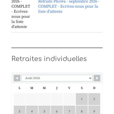
Retraite Phowa - septembre 2026 -
COMPLET - Ecrivez-nous pour la
liste d'attente
Retraites individuelles
L
M
M
J
V
S
D
1
2
3
4
5
6
7
8
9