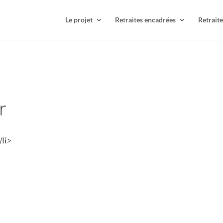
Le projet
Retraites encadrées
Retraite
r
/li>