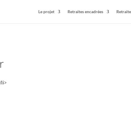
Le projet
Retraites encadrées
Retraite
r
/li>