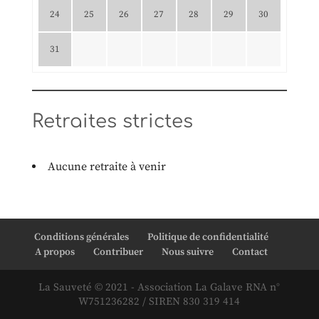
24
25
26
27
28
29
30
31
Retraites strictes
Aucune retraite à venir
Conditions générales
Politique de confidentialité
A propos
Contribuer
Nous suivre
Contact
La Sauveté © 2021 - Association La Galave RNA n°
W751236282 / SIREN 830 319 414