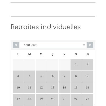
Retraites individuelles
L
M
M
J
V
S
D
1
2
3
4
5
6
7
8
9
10
11
12
13
14
15
16
17
18
19
20
21
22
23