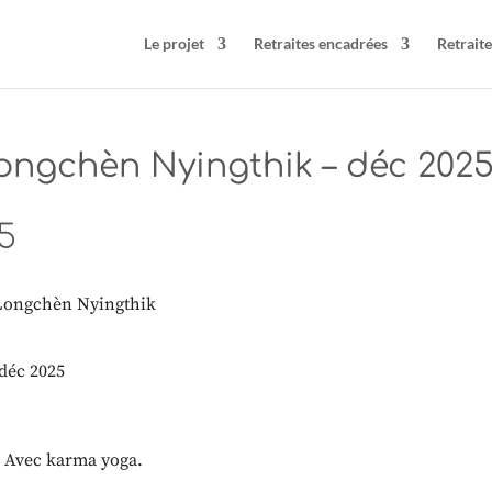
Le projet
Retraites encadrées
Retraite
ongchèn Nyingthik – déc 202
5
 Longchèn Nyingthik
 Avec karma yoga.