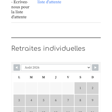
liste d'attente
Retraites individuelles
L
M
M
J
V
S
D
1
2
3
4
5
6
7
8
9