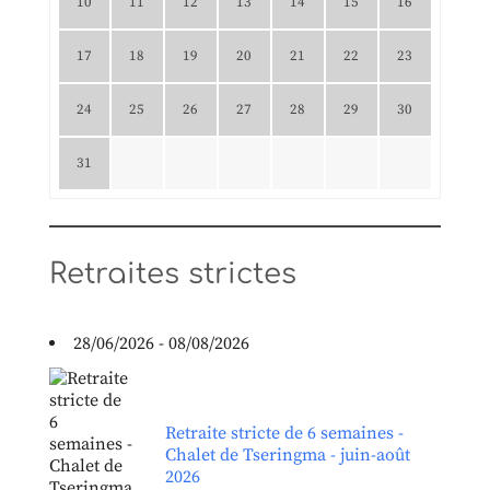
10
11
12
13
14
15
16
17
18
19
20
21
22
23
24
25
26
27
28
29
30
31
Retraites strictes
28/06/2026 - 08/08/2026
Retraite stricte de 6 semaines -
Chalet de Tseringma - juin-août
2026