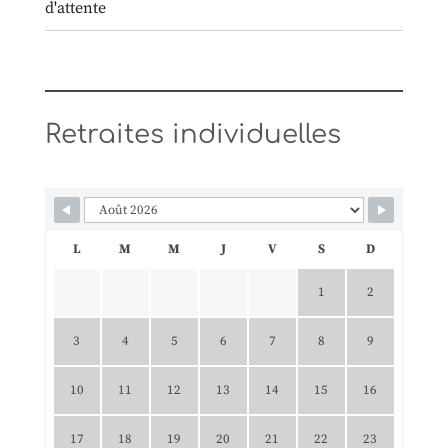
Retraites individuelles
L
M
M
J
V
S
D
1
2
3
4
5
6
7
8
9
10
11
12
13
14
15
16
17
18
19
20
21
22
23