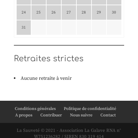
24
25
26
27
28
29
30
31
Retraites strictes
Aucune retraite à venir
Conditions générales
Politique de confidentialité
A propos
Contribuer
Nous suivre
Contact
La Sauveté © 2021 - Association La Galave RNA n°
W751236282 / SIREN 830 319 414