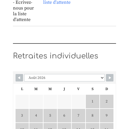
liste d'attente
Retraites individuelles
L
M
M
J
V
S
D
1
2
3
4
5
6
7
8
9