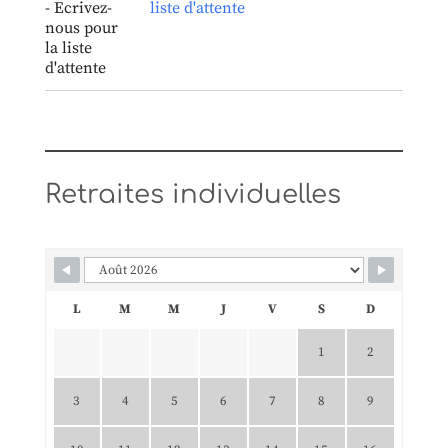
liste d'attente
Retraites individuelles
L
M
M
J
V
S
D
1
2
3
4
5
6
7
8
9