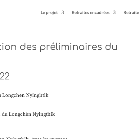
Le projet
Retraites encadrées
Retraite
tion des préliminaires du
022
 du Longchen Nyinghtik