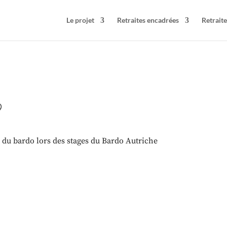
Le projet
Retraites encadrées
Retraite
9
s du bardo lors des stages du Bardo Autriche